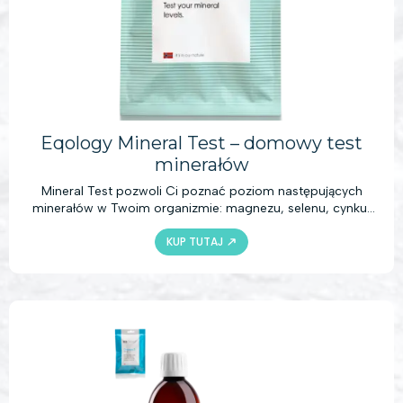
Eqology Mineral Test – domowy test
minerałów
Mineral Test pozwoli Ci poznać poziom następujących
minerałów w Twoim organizmie: magnezu, selenu, cynku,
miedzi i jodu. Wykonawszy test, uzyskasz istotną wiedzę
KUP TUTAJ
pomocną w podejmowaniu odpowiednich decyzji
dotyczących żywienia, suplementacji i stylu życia.