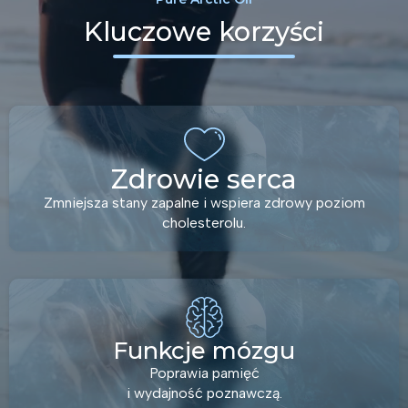
Kluczowe korzyści
Zdrowie serca
Zmniejsza stany zapalne i wspiera zdrowy poziom
cholesterolu.
Funkcje mózgu
Poprawia pamięć
i wydajność poznawczą.