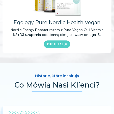
Eqology Pure Nordic Health Vegan
Nordic Energy Booster razem z Pure Vegan Oil i Vitamin
K2+D3 uzupełnia codzienną dietę o kwasy omega-3,
witaminy i składniki mineralne. W połączeniu ze zdrową i
KUP TUTAJ
zrównoważoną dietą produkty te dostarczą bogactwo
aktywnych składników, które pomogą zachować zdrowy
układ odpornościowy i układ krążenia, wzmocnią kości
oraz zapewnią wiele innych korzyści zdrowotnych.
Historie, które inspirują
Co Mówią Nasi Klienci?