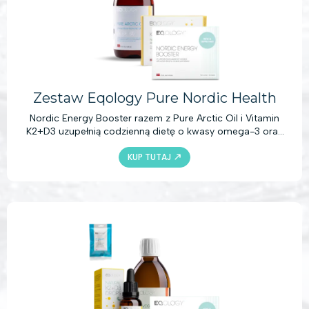
Zestaw Eqology Pure Nordic Health
Nordic Energy Booster razem z Pure Arctic Oil i Vitamin
K2+D3 uzupełnią codzienną dietę o kwasy omega-3 oraz
witaminy K2 i D3. W połączeniu ze zdrową i zrównoważoną
KUP TUTAJ
dietą produkty te dostarczą bogactwo aktywnych
składników, które pomogą zachować zdrowy układ
odpornościowy i układ krążenia, wzmocnią kości oraz
zapewnią wiele innych korzyści zdrowotnych.