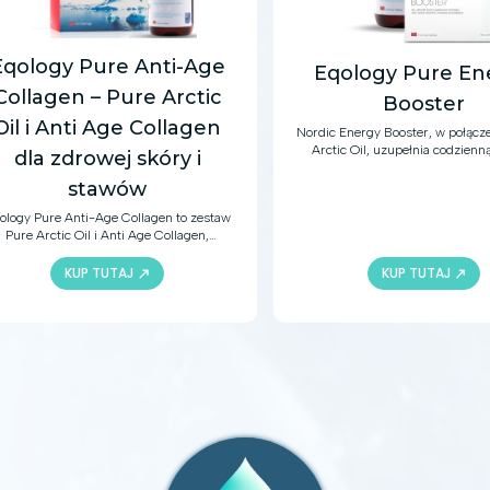
Eqology Pure Anti-Age
Eqology Pure En
Collagen – Pure Arctic
Booster
Oil i Anti Age Collagen
Nordic Energy Booster, w połącz
Arctic Oil, uzupełnia codzienną
dla zdrowej skóry i
kwasy omega-3, witaminy i sk
mineralne. Oprócz zdrowe
stawów
zrównoważonej diety, te produkt
ology Pure Anti-Age Collagen to zestaw
różne aktywne składniki, aby 
Pure Arctic Oil i Anti Age Collagen,
zdrową odporność, dobrą kondy
ierający zdrową skórę, włosy, paznokcie
sercowo-naczyniowego i więcej k
tawy. Formuła dostarcza kwasów omega-
KUP TUTAJ
KUP TUTAJ
zdrowia.
 i kolagenu, wspomagając regenerację
skóry, elastyczność tkanek oraz ogólną
witalność organizmu. Idealny dla osób
dbających o profilaktykę anti-aging.