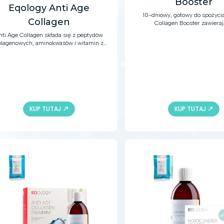
Booster
Eqology Anti Age
10-dniowy, gotowy do spożyci
Collagen
Collagen Booster zawiera
hydrolizowany kolagen mo
nti Age Collagen składa się z peptydów
certyfikowany przez MSC,
olagenowych, aminokwasów i witamin z
hialuronowy+ i astaksantynę o
datkowymi składnikami, zieloną herbatą
smaku arktycznych jagó
Matcha i rokitnikiem zwyczajnym
ippophae rhamnoides), które wspierają
skórę i stawy.
KUP TUTAJ
KUP TUTAJ