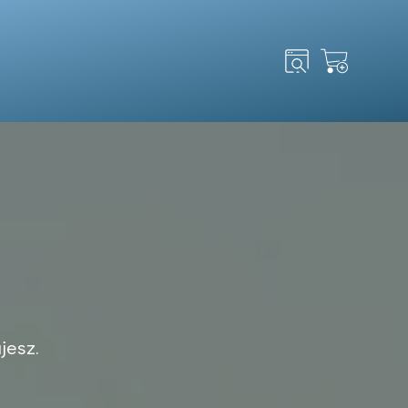
Search
for:
jesz.