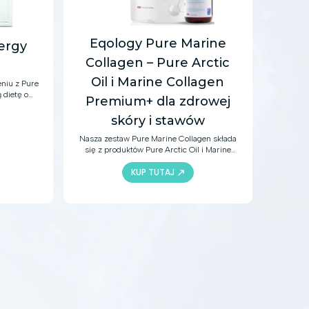
Eqology Pure Marine
ergy
Collagen – Pure Arctic
Oil i Marine Collagen
eniu z Pure
 dietę o
Premium+ dla zdrowej
ładniki
j i
skóry i stawów
y oferują
zapewnić
Nasza zestaw Pure Marine Collagen składa
cję układu
się z produktów Pure Arctic Oil i Marine
orzyści dla
Collagen Premium+
KUP TUTAJ