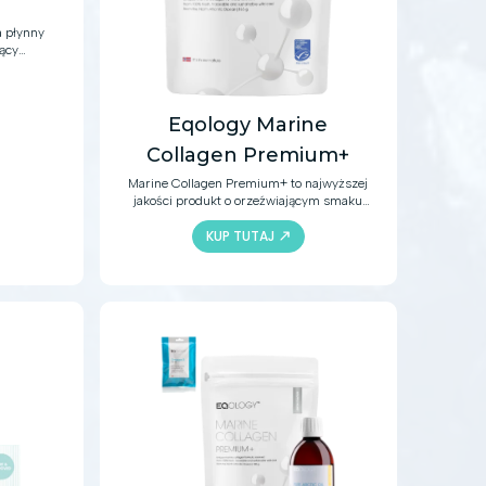
a płynny
jący
rski
 kwas
 pysznym
d.
Eqology Marine
Collagen Premium+
Marine Collagen Premium+ to najwyższej
jakości produkt o orzeźwiającym smaku
świeżej cytryny i wyjątkowej formule
KUP TUTAJ
wzbogaconej hydrolizowanym kolagenem
morskim, który pochodzi z
identyfikowalnych i prowadzonych w
sposób zrównoważony połowów
arktycznych.