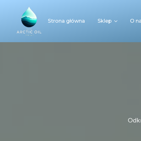
Strona główna
Sklep
O n
Odkr