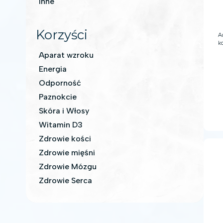
Inne
Korzyści
A
k
do
Aparat wzroku
(H
Energia
Odporność
Paznokcie
Skóra i Włosy
Witamin D3
Zdrowie kości
Zdrowie mięśni
Zdrowie Mózgu
Zdrowie Serca