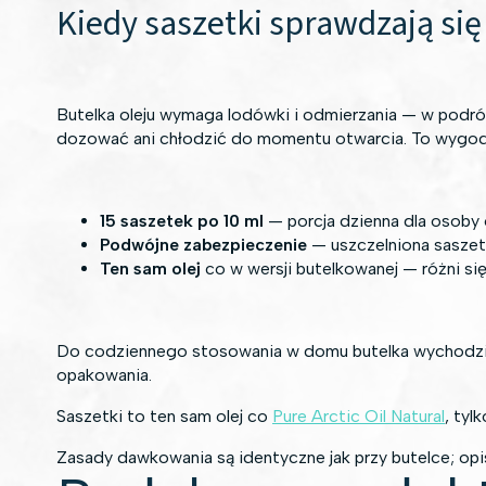
Kiedy saszetki sprawdzają się 
Butelka oleju wymaga lodówki i odmierzania — w podróży
dozować ani chłodzić do momentu otwarcia. To wygodn
15 saszetek po 10 ml
— porcja dzienna dla osoby 
Podwójne zabezpieczenie
— uszczelniona saszet
Ten sam olej
co w wersji butelkowanej — różni si
Do codziennego stosowania w domu butelka wychodzi tan
opakowania.
Saszetki to ten sam olej co
Pure Arctic Oil Natural
, tyl
Zasady dawkowania są identyczne jak przy butelce; opi