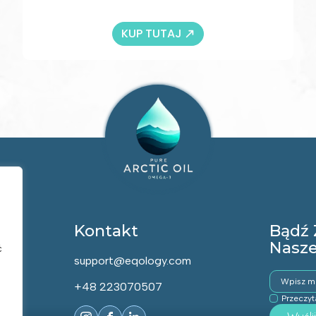
KUP TUTAJ
Kontakt
Bądź 
Nasze
ć
support@eqology.com
Email
*
+48 223070507
Rodo
Przeczy
*