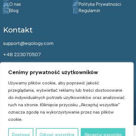
O nas
Polityka Prywatności
Blog
Regulamin
Kontakt
support@eqology.com
+48 223070507
Cenimy prywatność użytkowników
Bądź Zdrowy – Zapisz się do
Naszego Newslettera!
Używamy plików cookie, aby poprawić jakość
przeglądania, wyświetlać reklamy lub treści dostosowane
Email
do indywidualnych potrzeb użytkowników oraz analizować
*
ruch na stronie. Kliknięcie przycisku „Akceptuj wszystkie”
Rodo
Przeczytałam(-em) i zgadzam się z
Polityką prywatności
oznacza zgodę na wykorzystywanie przez nas plików
*
Wyślij
cookie.
Dostosuj
Odrzuć wszystkie
Akceptuj wszystko