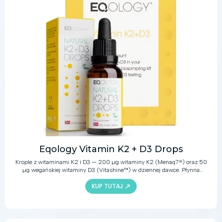
Eqology Vitamin K2 + D3 Drops
Krople z witaminami K2 i D3 — 200 µg witaminy K2 (Menaq7®) oraz 50
µg wegańskiej witaminy D3 (Vitashine™) w dziennej dawce. Płynna
forma dla osób, które nie chcą połykać kapsułek.
KUP TUTAJ