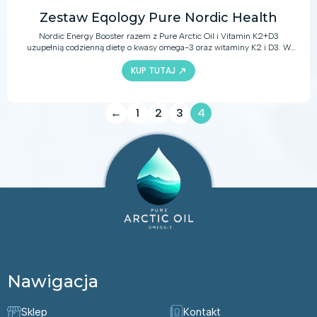
Zestaw Eqology Pure Nordic Health
Nordic Energy Booster razem z Pure Arctic Oil i Vitamin K2+D3
uzupełnią codzienną dietę o kwasy omega-3 oraz witaminy K2 i D3. W
połączeniu ze zdrową i zrównoważoną dietą produkty te dostarczą
KUP TUTAJ
bogactwo aktywnych składników, które pomogą zachować zdrowy układ
odpornościowy i układ krążenia, wzmocnią kości oraz zapewnią wiele
innych korzyści zdrowotnych.
←
1
2
3
4
Nawigacja
Sklep
Kontakt