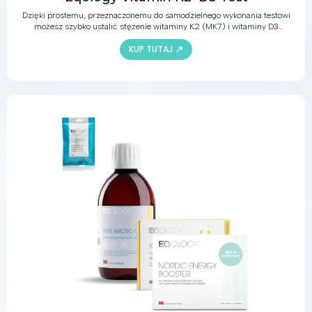
Dzięki prostemu, przeznaczonemu do samodzielnego wykonania testowi
możesz szybko ustalić stężenie witaminy K2 (MK7) i witaminy D3
(25(OH)D3) w surowicy. Stężenie witaminy we krwi to nic innego jak
KUP TUTAJ
informacja o tym, jak dużo witaminy K2 (MK7) lub D3 (25(OH)D3)
znajduje się w surowicy, co z kolei świadczy między innymi o naszej
diecie i utylizacji witamin. Witaminy K2 (MK7) i D3 korzystnie wpływają
na zdrowie kości, mięśni i serca.