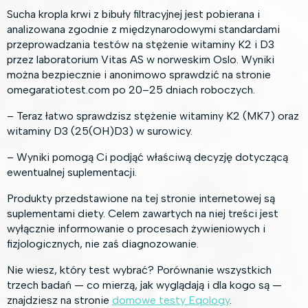
Sucha kropla krwi z bibuły filtracyjnej jest pobierana i
analizowana zgodnie z międzynarodowymi standardami
przeprowadzania testów na stężenie witaminy K2 i D3
przez laboratorium Vitas AS w norweskim Oslo. Wyniki
można bezpiecznie i anonimowo sprawdzić na stronie
omegaratiotest.com po 20–25 dniach roboczych.
– Teraz łatwo sprawdzisz stężenie witaminy K2 (MK7) oraz
witaminy D3 (25(OH)D3) w surowicy.
– Wyniki pomogą Ci podjąć właściwą decyzję dotyczącą
ewentualnej suplementacji.
Produkty przedstawione na tej stronie internetowej są
suplementami diety. Celem zawartych na niej treści jest
wyłącznie informowanie o procesach żywieniowych i
fizjologicznych, nie zaś diagnozowanie.
Nie wiesz, który test wybrać? Porównanie wszystkich
trzech badań — co mierzą, jak wyglądają i dla kogo są —
znajdziesz na stronie
domowe testy Eqology
.