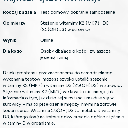
Rodzaj badania
Test domowy, pobranie samodzielne
Co mierzy
Stężenie witaminy K2 (MK7) i D3
(25(OH)D3) w surowicy
Wynik
Online
Dla kogo
Osoby dbające o kości, zwłaszcza
jesienią i zimą
Dzięki prostemu, przeznaczonemu do samodzielnego
wykonania testowi możesz szybko ustalić stężenie
witaminy K2 (MK7) i witaminy D3 (25(OH)D3) w surowicy.
Stężenie witaminy K2 (MK7) we krwi to nic innego jak
informacja o tym, jak dużo tej substancji znajduje się w
surowicy – ma to przełożenie między innymi na zdrowie
kości i serca. Witamina 25(OH)D3 to metabolit witaminy
D3, którego ilość najtrafniej odzwierciedla ogólne stężenie
witaminy D w organizmie.