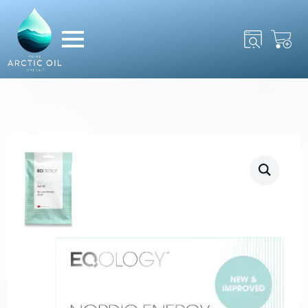
Search
for: