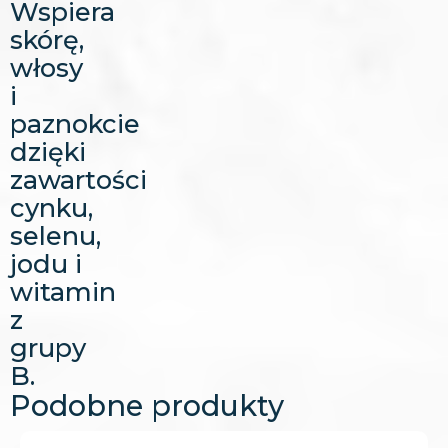
Wspiera
skórę,
włosy
i
paznokcie
dzięki
zawartości
cynku,
selenu,
jodu i
witamin
z
grupy
B.
Podobne produkty