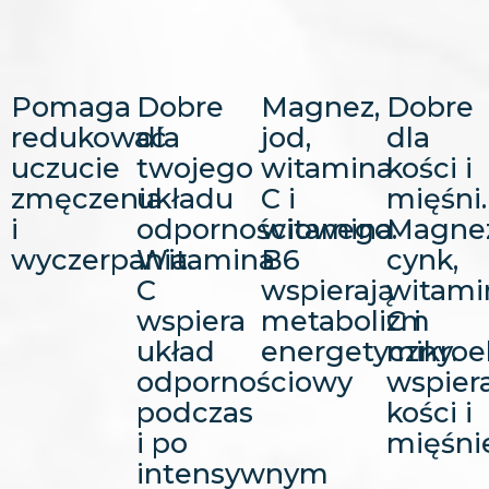
Pomaga
Dobre
Magnez,
Dobre
redukować
dla
jod,
dla
uczucie
twojego
witamina
kości i
zmęczenia
układu
C i
mięśni.
i
odpornościowego.
witamina
Magnez
wyczerpania.
Witamina
B6
cynk,
C
wspierają
witami
wspiera
metabolizm
C i
układ
energetyczny.
mikroe
odpornościowy
wspier
podczas
kości i
i po
mięśnie
intensywnym