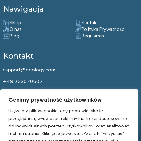
Nawigacja
Sklep
Kontakt
O nas
Polityka Prywatności
Blog
Regulamin
Kontakt
support@eqology.com
+48 223070507
Cenimy prywatność użytkowników
Bądź Zdrowy – Zapisz się do
Naszego Newslettera!
Używamy plików cookie, aby poprawić jakość
przeglądania, wyświetlać reklamy lub treści dostosowane
Email
do indywidualnych potrzeb użytkowników oraz analizować
*
ruch na stronie. Kliknięcie przycisku „Akceptuj wszystkie”
Rodo
Przeczytałam(-em) i zgadzam się z
Polityką prywatności