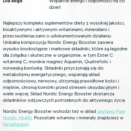
Dla kogo
Wsparcie energii i odporności na co
dzień
Najlepszy kompleks suplementów diety z wysokiej jakości,
bioaktywnymi i aktywnymi witaminami, minerałami i
przeciwutleniaczami o udokumentowanym działaniu.
Unikalna kompozycja Nordic Energy Booster zawiera
wysoko biodostępne i markowe składniki, które są łagodne
dla żołądka i skuteczne w organizmie, w tym Ester C
witaminę C, morskie magnez Aquamin, Quatrefolic i
norweską borówkę. Składniki przyczyniają się do
metabolizmu energetycznego, wspierają układ
odpornościowy, nerwowy, utrzymują prawidłowe kości i
mięśnie, chronią komórki przed stresem oksydacyjnym i
wiele więcej. Skład Nordic Energy Booster dostarcza
składników odżywczych potrzebnych do aktywnego życia.
Nordic Energy Booster wchodzi też w skład
zestawu Pure
Nordic Health
. Pozostałe witaminy i minerały znajdziesz w
tej kategorii
.