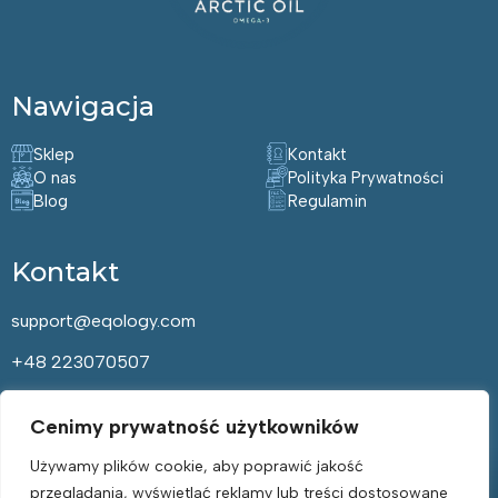
Nawigacja
Sklep
Kontakt
O nas
Polityka Prywatności
Blog
Regulamin
Kontakt
support@eqology.com
+48 223070507
Cenimy prywatność użytkowników
Bądź Zdrowy – Zapisz się do
Naszego Newslettera!
Używamy plików cookie, aby poprawić jakość
przeglądania, wyświetlać reklamy lub treści dostosowane