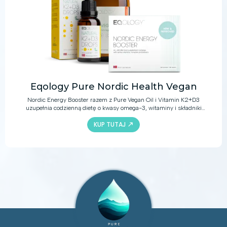
Eqology Pure Nordic Health Vegan
Nordic Energy Booster razem z Pure Vegan Oil i Vitamin K2+D3
uzupełnia codzienną dietę o kwasy omega-3, witaminy i składniki
mineralne. W połączeniu ze zdrową i zrównoważoną dietą produkty te
KUP TUTAJ
dostarczą bogactwo aktywnych składników, które pomogą zachować
zdrowy układ odpornościowy i układ krążenia, wzmocnią kości oraz
zapewnią wiele innych korzyści zdrowotnych.