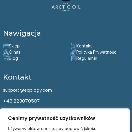
Nawigacja
Sklep
Kontakt
O nas
Polityka Prywatności
Blog
Regulamin
Kontakt
support@eqology.com
+48 223070507
Cenimy prywatność użytkowników
Bądź Zdrowy – Zapisz się do
Naszego Newslettera!
Używamy plików cookie, aby poprawić jakość