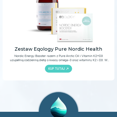
Zestaw Eqology Pure Nordic Health
Nordic Energy Booster razem z Pure Arctic Oil i Vitamin K2+D3
uzupełnią codzienną dietę o kwasy omega-3 oraz witaminy K2 i D3. W
połączeniu ze zdrową i zrównoważoną dietą produkty te dostarczą
KUP TUTAJ
bogactwo aktywnych składników, które pomogą zachować zdrowy układ
odpornościowy i układ krążenia, wzmocnią kości oraz zapewnią wiele
innych korzyści zdrowotnych.