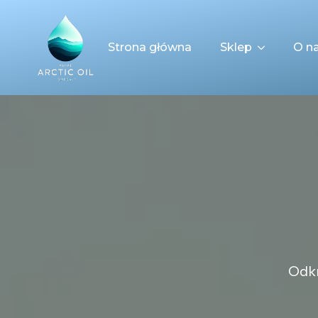
Strona główna
Sklep
O n
Odkr