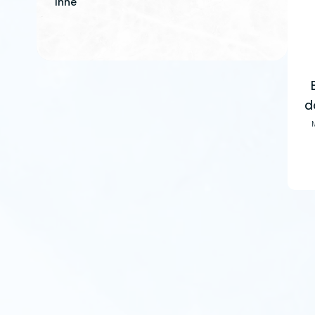
Inne
d
mi
is