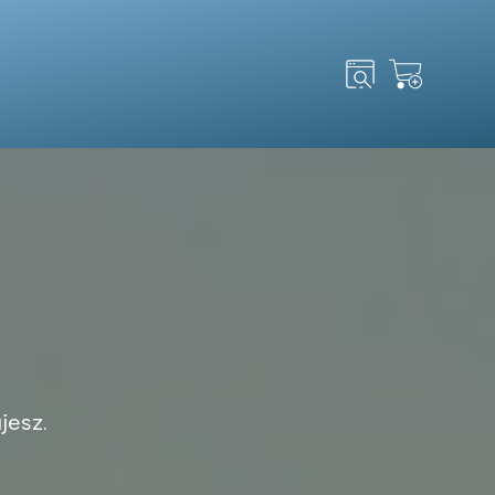
Search
for:
jesz.