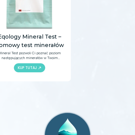
Eqology Mineral Test –
omowy test minerałów
Mineral Test pozwoli Ci poznać poziom
następujących minerałów w Twoim
organizmie: magnezu, selenu, cynku,
KUP TUTAJ
edzi i jodu. Wykonawszy test, uzyskasz
totną wiedzę pomocną w podejmowaniu
odpowiednich decyzji dotyczących
żywienia, suplementacji i stylu życia.