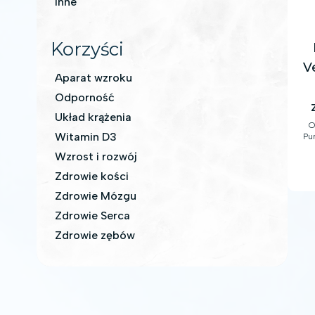
Inne
Korzyści
V
Aparat wzroku
Odporność
Układ krążenia
O
Witamin D3
Pur
n
Wzrost i rozwój
uz
Zdrowie kości
Zdrowie Mózgu
Zdrowie Serca
Zdrowie zębów