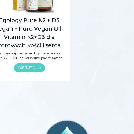
Eqology Pure K2 + D3
egan – Pure Vegan Oil i
Vitamin K2+D3 dla
zdrowych kości i serca
szczędzaj pieniądze dzięki konceptowi
e K2 + D3! Ten korzystny pakiet zawiera
asz najlepiej sprzedający się czysty olej
KUP TUTAJ
arktyczny i witaminę K2 + D3, które
upełniają codzienną dietę o kwasy EPA i
DHA oraz witaminy K2 i D3.