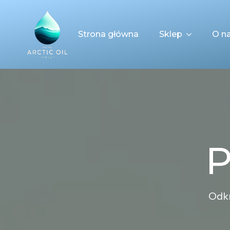
Strona główna
Sklep
O n
P
Odkr