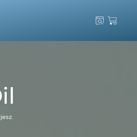
Search
for:
il
jesz.