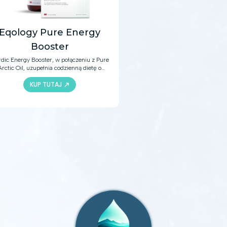
Eqology Pure Energy
Booster
dic Energy Booster, w połączeniu z Pure
Arctic Oil, uzupełnia codzienną dietę o
kwasy omega-3, witaminy i składniki
KUP TUTAJ
mineralne. Oprócz zdrowej i
równoważonej diety, te produkty oferują
różne aktywne składniki, aby zapewnić
rową odporność, dobrą kondycję układu
cowo-naczyniowego i więcej korzyści dla
zdrowia.