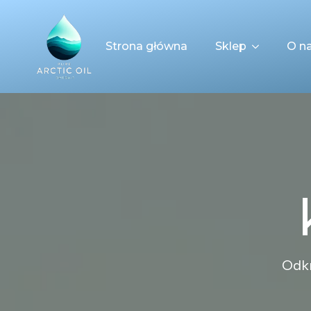
Strona główna
Sklep
O n
Odkr