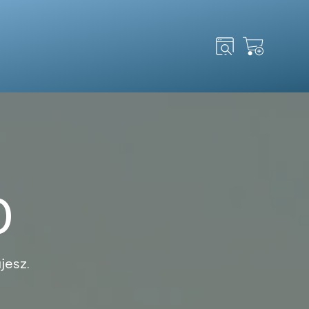
Search
for:
0
jesz.