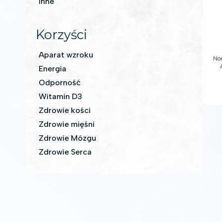
Inne
Korzyści
Aparat wzroku
Nor
Energia
Odporność
z
Witamin D3
zd
Zdrowie kości
ser
Zdrowie mięśni
Zdrowie Mózgu
Zdrowie Serca