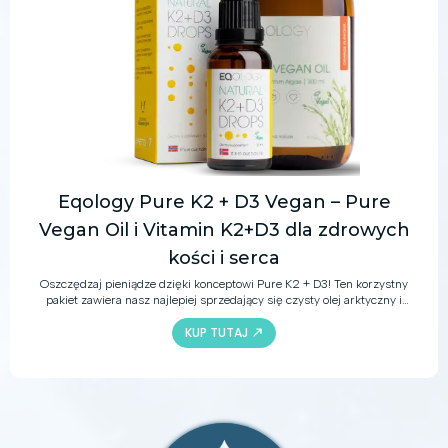
Eqology Pure K2 + D3 Vegan – Pure
Vegan Oil i Vitamin K2+D3 dla zdrowych
kości i serca
Oszczędzaj pieniądze dzięki konceptowi Pure K2 + D3! Ten korzystny
pakiet zawiera nasz najlepiej sprzedający się czysty olej arktyczny i
witaminę K2 + D3, które uzupełniają codzienną dietę o kwasy EPA i DHA
KUP TUTAJ
oraz witaminy K2 i D3.