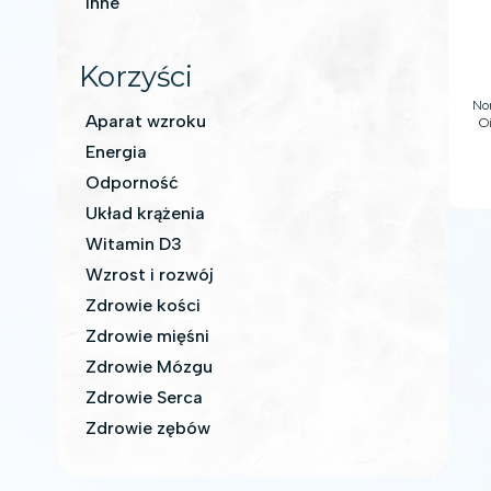
Inne
Korzyści
Nor
Aparat wzroku
O
Energia
zd
Odporność
dos
Układ krążenia
od
Witamin D3
ko
Wzrost i rozwój
Zdrowie kości
Zdrowie mięśni
Zdrowie Mózgu
Zdrowie Serca
Zdrowie zębów