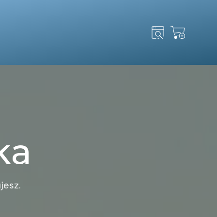
Search
for:
ka
jesz.