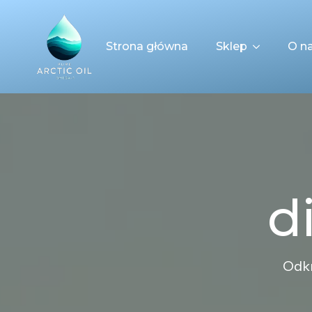
Strona główna
Sklep
O n
d
Odkr