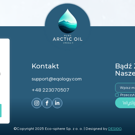
Kontakt
Bądź 
Nasze
ć
support@eqology.com
Email
*
+48 223070507
Rodo
Przeczy
*
Wyśli
©Copyright 2025 Eco-sphere Sp. z o. o. | Designed by
DESIGO
.