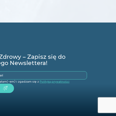
Zdrowy – Zapisz się do
go Newslettera!
tałam(-em) i zgadzam się z
Polityką prywatności
j