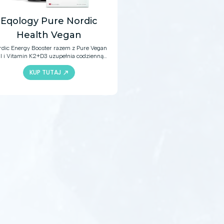
Eqology Pure Nordic
Health Vegan
dic Energy Booster razem z Pure Vegan
il i Vitamin K2+D3 uzupełnia codzienną
dietę o kwasy omega-3, witaminy i
KUP TUTAJ
składniki mineralne. W połączeniu ze
rową i zrównoważoną dietą produkty te
tarczą bogactwo aktywnych składników,
które pomogą zachować zdrowy układ
pornościowy i układ krążenia, wzmocnią
ści oraz zapewnią wiele innych korzyści
zdrowotnych.