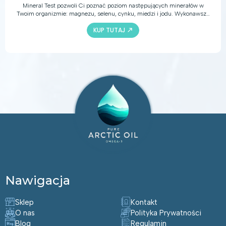
Mineral Test pozwoli Ci poznać poziom następujących minerałów w
Twoim organizmie: magnezu, selenu, cynku, miedzi i jodu. Wykonawszy
test, uzyskasz istotną wiedzę pomocną w podejmowaniu odpowiednich
KUP TUTAJ
decyzji dotyczących żywienia, suplementacji i stylu życia.
Nawigacja
Sklep
Kontakt
O nas
Polityka Prywatności
Blog
Regulamin