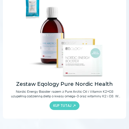
Zestaw Eqology Pure Nordic Health
Nordic Energy Booster razem z Pure Arctic Oil i Vitamin K2+D3
uzupełnią codzienną dietę o kwasy omega-3 oraz witaminy K2 i D3. W
połączeniu ze zdrową i zrównoważoną dietą produkty te dostarczą
KUP TUTAJ
bogactwo aktywnych składników, które pomogą zachować zdrowy układ
odpornościowy i układ krążenia, wzmocnią kości oraz zapewnią wiele
innych korzyści zdrowotnych.