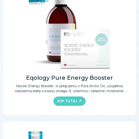
Eqology Pure Energy Booster
Nordic Energy Booster, w połączeniu z Pure Arctic Oil, uzupełnia
codzienną dietę o kwasy omega-3, witaminy i składniki mineralne.
Oprócz zdrowej i zrównoważonej diety, te produkty oferują różne
KUP TUTAJ
aktywne składniki, aby zapewnić zdrową odporność, dobrą kondycję
układu sercowo-naczyniowego i więcej korzyści dla zdrowia.