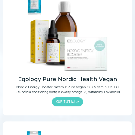
Eqology Pure Nordic Health Vegan
Nordic Energy Booster razem z Pure Vegan Oil i Vitamin K2+D3
uzupełnia codzienną dietę o kwasy omega-3, witaminy i składniki
mineralne. W połączeniu ze zdrową i zrównoważoną dietą produkty te
KUP TUTAJ
dostarczą bogactwo aktywnych składników, które pomogą zachować
zdrowy układ odpornościowy i układ krążenia, wzmocnią kości oraz
zapewnią wiele innych korzyści zdrowotnych.